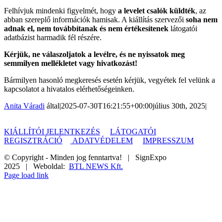
Felhívjuk mindenki figyelmét, hogy
a levelet csalók küldték
, az
abban szereplő információk hamisak. A kiállítás szervezői
soha nem
adnak el, nem továbbítanak és nem értékesítenek
látogatói
adatbázist harmadik fél részére.
Kérjük, ne válaszoljatok a levélre, és ne nyissatok meg
semmilyen mellékletet vagy hivatkozást!
Bármilyen hasonló megkeresés esetén kérjük, vegyétek fel velünk a
kapcsolatot a hivatalos elérhetőségeinken.
Anita Váradi
által
|
2025-07-30T16:21:55+00:00
július 30th, 2025
|
KIÁLLÍTÓI JELENTKEZÉS
LÁTOGATÓI
REGISZTRÁCIÓ
ADATVÉDELEM
IMPRESSZUM
© Copyright - Minden jog fenntartva! | SignExpo
2025 | Weboldal:
BTL NEWS Kft.
Page load link