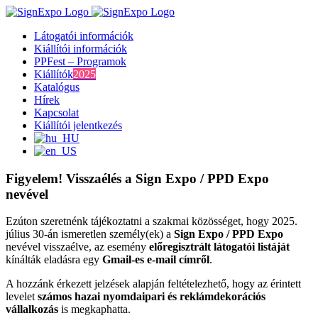
Kihagyás
Látogatói információk
Kiállítói információk
PPFest – Programok
Kiállítók
2025
Katalógus
Hírek
Kapcsolat
Kiállítói jelentkezés
Figyelem! Visszaélés a Sign Expo / PPD Expo
nevével
Ezúton szeretnénk tájékoztatni a szakmai közösséget, hogy 2025.
július 30-án ismeretlen személy(ek) a
Sign Expo / PPD Expo
nevével visszaélve, az esemény
előregisztrált látogatói listáját
kínálták eladásra egy
Gmail-es e-mail címről
.
A hozzánk érkezett jelzések alapján feltételezhető, hogy az érintett
levelet
számos hazai nyomdaipari és reklámdekorációs
vállalkozás
is megkaphatta.