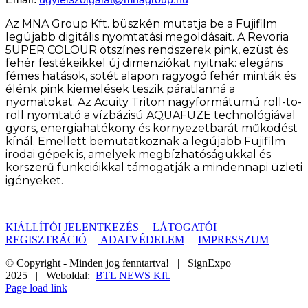
Az MNA Group Kft. büszkén mutatja be a Fujifilm
legújabb digitális nyomtatási megoldásait. A Revoria
5UPER COLOUR ötszínes rendszerek pink, ezüst és
fehér festékeikkel új dimenziókat nyitnak: elegáns
fémes hatások, sötét alapon ragyogó fehér minták és
élénk pink kiemelések teszik páratlanná a
nyomatokat. Az Acuity Triton nagyformátumú roll-to-
roll nyomtató a vízbázisú AQUAFUZE technológiával
gyors, energiahatékony és környezetbarát működést
kínál. Emellett bemutatkoznak a legújabb Fujifilm
irodai gépek is, amelyek megbízhatóságukkal és
korszerű funkcióikkal támogatják a mindennapi üzleti
igényeket.
KIÁLLÍTÓI JELENTKEZÉS
LÁTOGATÓI
REGISZTRÁCIÓ
ADATVÉDELEM
IMPRESSZUM
© Copyright - Minden jog fenntartva! | SignExpo
2025 | Weboldal:
BTL NEWS Kft.
Page load link