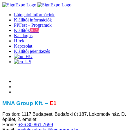
Kihagyás
Látogatói információk
Kiállítói információk
PPFest – Programok
Kiállítók
2025
Katalógus
Hírek
Kapcsolat
Kiállítói jelentkezés
MNA Group Kft. –
E1
Position:
1117 Budapest, Budafoki út 187. Lokomotív ház, D.
épület, 2. emelet
Phone:
+36 30 861 7699
Email:
ugyfelszolgalat@mnagroup.hu