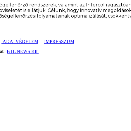
égellenőrző rendszerek, valamint az Intercol ragasztóa
seletét is ellátjuk. Célunk, hogy innovatív megoldások
nőségellenőrzési folyamatainak optimalizálását, csökkent
ADATVÉDELEM
IMPRESSZUM
dal:
BTL NEWS Kft.