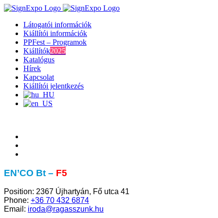
Kihagyás
Látogatói információk
Kiállítói információk
PPFest – Programok
Kiállítók
2025
Katalógus
Hírek
Kapcsolat
Kiállítói jelentkezés
EN’CO Bt –
F5
Position:
2367 Újhartyán, Fő utca 41
Phone:
+36 70 432 6874
Email:
iroda@ragasszunk.hu