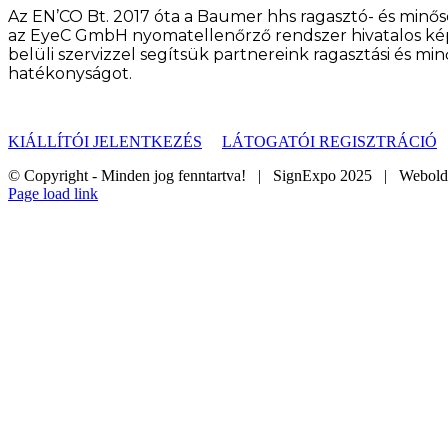
Az EN’CO Bt. 2017 óta a Baumer hhs ragasztó- és minős
az EyeC GmbH nyomatellenőrző rendszer hivatalos képvi
belüli szervizzel segítsük partnereink ragasztási és mi
hatékonyságot.
KIÁLLÍTÓI JELENTKEZÉS
LÁTOGATÓI REGISZTRÁCIÓ
© Copyright - Minden jog fenntartva! | SignExpo 2025 | Webol
Page load link