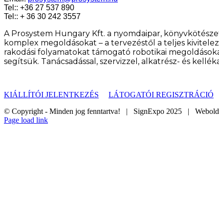
Tel::
+36 27 537 890
Tel::
+ 36 30 242 3557
A Prosystem Hungary Kft. a nyomdaipar, könyvkötészet,
komplex megoldásokat – a tervezéstől a teljes kivitelez
rakodási folyamatokat támogató robotikai megoldásoka
segítsük. Tanácsadással, szervizzel, alkatrész- és kellé
KIÁLLÍTÓI JELENTKEZÉS
LÁTOGATÓI REGISZTRÁCIÓ
© Copyright - Minden jog fenntartva! | SignExpo 2025 | Webol
Page load link