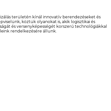
zálás területén kínál innovatív berendezéseket és
iselünk, köztük olyanokat is, akik logisztikai és
yságát és versenyképességét korszerű technológiákkal
feleink rendelkezésére állunk.