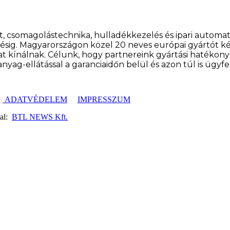
 csomagolástechnika, hulladékkezelés és ipari automati
ésig. Magyarországon közel 20 neves európai gyártót képv
t kínálnak. Célunk, hogy partnereink gyártási hatékon
kanyag-ellátással a garanciaidőn belül és azon túl is ügy
ADATVÉDELEM
IMPRESSZUM
dal:
BTL NEWS Kft.