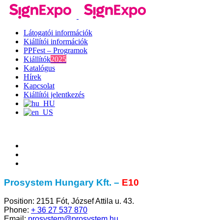
Kihagyás
Látogatói információk
Kiállítói információk
PPFest – Programok
Kiállítók
2025
Katalógus
Hírek
Kapcsolat
Kiállítói jelentkezés
Prosystem Hungary Kft. –
E10
Position:
2151 Fót, József Attila u. 43.
Phone:
+ 36 27 537 870
Email:
prosystem@prosystem.hu